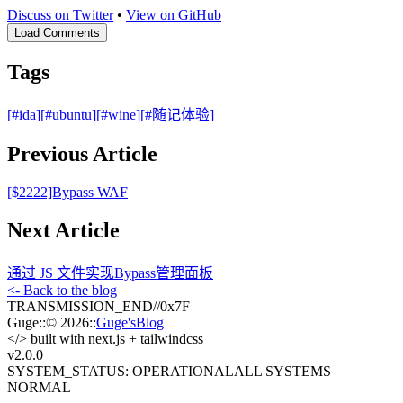
Discuss on Twitter
•
View on GitHub
Load Comments
Tags
[#
ida
]
[#
ubuntu
]
[#
wine
]
[#
随记体验
]
Previous Article
[$2222]Bypass WAF
Next Article
通过 JS 文件实现Bypass管理面板
<- Back to the blog
TRANSMISSION_END
//
0x7F
Guge
::
© 2026
::
Guge'sBlog
</>
built with next.js + tailwindcss
v2.0
.0
SYSTEM_STATUS: OPERATIONAL
ALL SYSTEMS
NORMAL