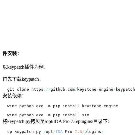
件安装：
以keypatch插件为例：
首先下载keypatch：
git clone https
:
/
/
github
.
com
/
keystone
-
engine
/
keypatch
安装依赖：
wine python
.
exe
-
m pip install keystone
-
wine python
.
exe
-
将keypatch.py拷贝至/opt/IDA Pro 7.6/plugins/目录下：
cp keypatch
.
py
/
opt
/
IDA
 Pro 
7.6
/
plugins
/