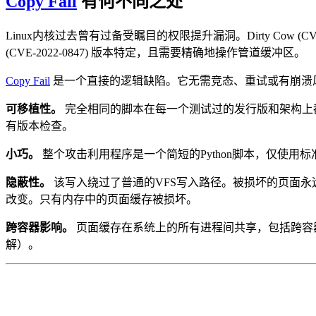
Copy Fail
有何不同之处
Linux内核过去曾有过备受瞩目的权限提升漏洞。Dirty Cow (
(CVE-2022-0847) 版本特定，且需要精确地操作管道缓冲区。
Copy Fail
是一个直接的逻辑缺陷。它无需竞态、重试或有崩溃
可移植性。
完全相同的脚本在每一个测试过的发行版和架构上都能工
有版本检查。
小巧。
整个攻击利用程序是一个简短的Python脚本，仅使用标准
隐蔽性。
该写入绕过了普通的VFS写入路径。被损坏的页面
改变。只有内存中的页面缓存被损坏。
跨容器影响。
页面缓存在系统上的所有进程间共享，包括跨容
解）。