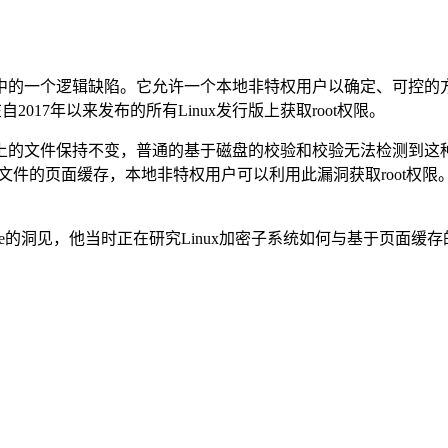
中的一个逻辑缺陷。它允许一个本地非特权用户以确定、可控的
在自2017年以来发布的所有Linux发行版上获取root权限。
上的文件保持不变，普通的基于磁盘的校验和校验无法检测到这
进制文件的页面缓存，本地非特权用户可以利用此漏洞获取root
ng Lee的洞见，他当时正在研究Linux加密子系统如何与基于页面