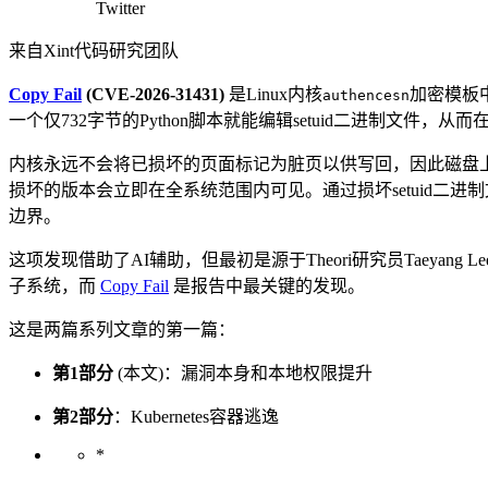
Twitter
来自Xint代码研究团队
Copy Fail
(CVE-2026-31431)
是Linux内核
加密模板
authencesn
一个仅732字节的Python脚本就能编辑setuid二进制文件，从而
内核永远不会将已损坏的页面标记为脏页以供写回，因此磁盘
损坏的版本会立即在全系统范围内可见。通过损坏setuid二
边界。
这项发现借助了AI辅助，但最初是源于Theori研究员Taeya
子系统，而
Copy Fail
是报告中最关键的发现。
这是两篇系列文章的第一篇：
第1部分
(本文)：漏洞本身和本地权限提升
第2部分
：Kubernetes容器逃逸
*