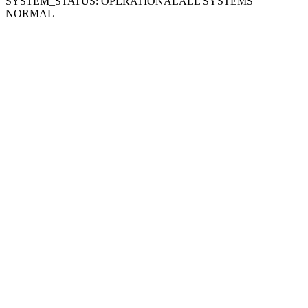
SYSTEM_STATUS: OPERATIONAL
ALL SYSTEMS
NORMAL