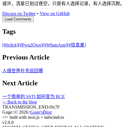
或许，流星已划过夜空，只是有人选择记录，有人选择沉默。
Discuss on Twitter
•
View on GitHub
Load Comments
Tags
[#
0click
]
[#
Pwn2Own
]
[#
WhatsApp
]
[#
信息差
]
Previous Article
入侵世界扑克巡回赛
Next Article
一个简单的 SSTI 如何变为 RCE
<- Back to the blog
TRANSMISSION_END
//
0x7F
Guge
::
© 2026
::
Guge'sBlog
</>
built with next.js + tailwindcss
v2.0
.0