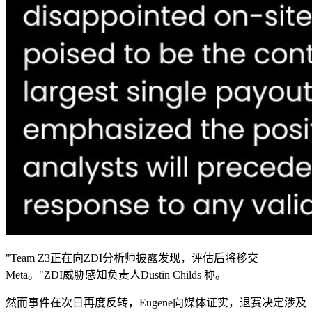
"Team Z3正在向ZDI分析师披露发现，评估后将移交
Meta。"ZDI威胁感知负责人Dustin Childs 称。
然而事件在次日再度反转，Eugene向媒体证实，退赛决定涉及