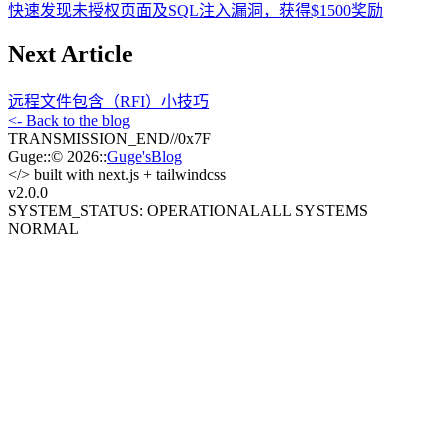
快速发现未授权页面及SQL注入漏洞，获得$1500奖励
Next Article
远程文件包含（RFI）小技巧
<- Back to the blog
TRANSMISSION_END
//
0x7F
Guge
::
© 2026
::
Guge'sBlog
</>
built with next.js + tailwindcss
v2.0
.0
SYSTEM_STATUS: OPERATIONAL
ALL SYSTEMS
NORMAL