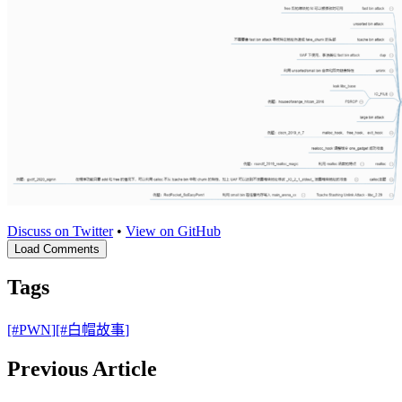
Discuss on Twitter
•
View on GitHub
Load Comments
Tags
[#
PWN
]
[#
白帽故事
]
Previous Article