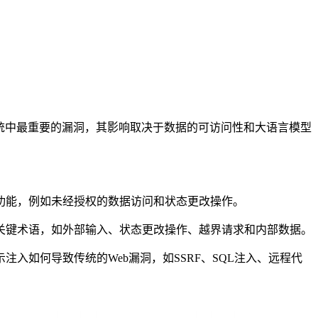
注入被认为是这些系统中最重要的漏洞，其影响取决于数据的可访问性和大语言模型
功能，例如未经授权的数据访问和状态更改操作。
关键术语，如外部输入、状态更改操作、越界请求和内部数据。
如何导致传统的Web漏洞，如SSRF、SQL注入、远程代