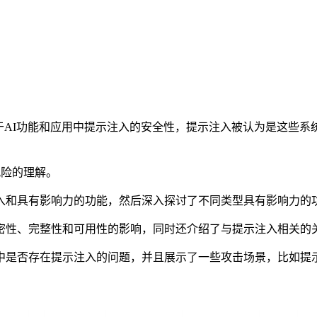
Engineers》的主要内容是关于AI功能和应用中提示注入的安全性，提示
风险的理解。
入和具有影响力的功能，然后深入探讨了不同类型具有影响力的
密性、完整性和可用性的影响，同时还介绍了与提示注入相关的
是否存在提示注入的问题，并且展示了一些攻击场景，比如提示注入