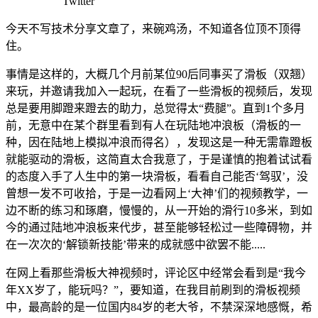
Twitter
今天不写技术分享文章了，来碗鸡汤，不知道各位顶不顶得
住。
事情是这样的，大概几个月前某位90后同事买了滑板（双翘）
来玩，并邀请我加入一起玩，在看了一些滑板的视频后，发现
总是要用脚蹬来蹬去的助力，总觉得太“费腿”。直到1个多月
前，无意中在某个群里看到有人在玩陆地冲浪板（滑板的一
种，因在陆地上模拟冲浪而得名），发现这是一种无需靠蹬板
就能驱动的滑板，这简直太合我意了，于是谨慎的抱着试试看
的态度入手了人生中的第一块滑板，看看自己能否‘驾驭’，没
曾想一发不可收拾，于是一边看网上‘大神’们的视频教学，一
边不断的练习和琢磨，慢慢的，从一开始的滑行10多米，到如
今的通过陆地冲浪板来代步，甚至能够轻松过一些障碍物，并
在一次次的‘解锁新技能’带来的成就感中欲罢不能.....
在网上看那些滑板大神视频时，评论区中经常会看到是“我今
年XX岁了，能玩吗？”，要知道，在我目前刷到的滑板视频
中，最高龄的是一位国内84岁的老大爷，不禁深深地感慨，希