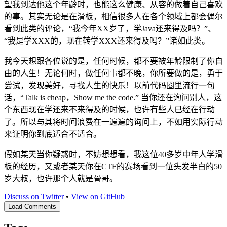
望我到达他这个年龄时，也能这么健康、从容的做着自己喜欢
的事。其实无论是在滑板，相信很多人在各个领域上都会偶尔
看到此类的评论，“我今年XX岁了，学Java还来得及吗？”、
“我是学XXX的，现在转学XXX还来得及吗？”诸如此类。
我今天想跟各位说的是，任何时候，都不要被年龄限制了你自
由的人生！无论何时，做任何事都不晚，你所要做的是，勇于
尝试，发现美好，寻找人生的快乐！以前代码圈里流行一句
话，“Talk is cheap，Show me the code.” 当你还在询问别人，这
个东西现在学还来不来得及的时候，也许有些人已经在行动
了。所以与其将时间浪费在一遍遍的询问上，不如用实际行动
来证明你到底适合不适合。
假如某天当你疑惑时，不妨想想看，我这位40多岁中年人学滑
板的经历，又或者某天你在CTF的赛场看到一位头发半白的50
岁大叔，也许那个人就是骨哥。
Discuss on Twitter
•
View on GitHub
Load Comments