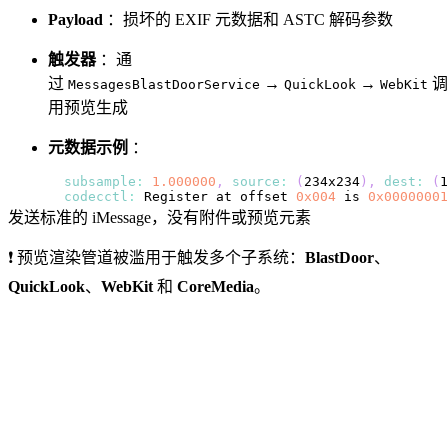
Payload
：损坏的 EXIF 元数据和 ASTC 解码参数
触发器
：通
过
→
→
调
MessagesBlastDoorService
QuickLook
WebKit
用预览生成
元数据示例
：
subsample
:
1.000000
,
source
:
(
234x234
)
,
dest
:
(
1
codecctl
:
Register
 at offset 
0x004
 is 
0x00000001
发送标准的 iMessage，没有附件或预览元素
❗ 预览渲染管道被滥用于触发多个子系统：
BlastDoor
、
QuickLook
、
WebKit
和
CoreMedia
。