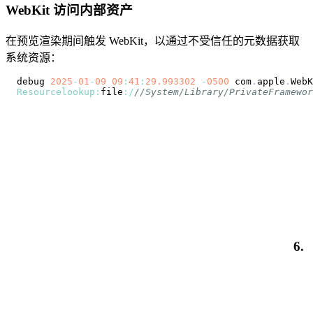
WebKit 访问内部资产
在预览渲染期间触发 WebKit，以通过不受信任的元数据获取
系统资源：
debug 
2025
-
01
-
09
09
:
41
:
29.993302
-
0500
 com
.
apple
.
WebK
Resourcelookup
:
file
:
/
//System/Library/PrivateFramewor
6.