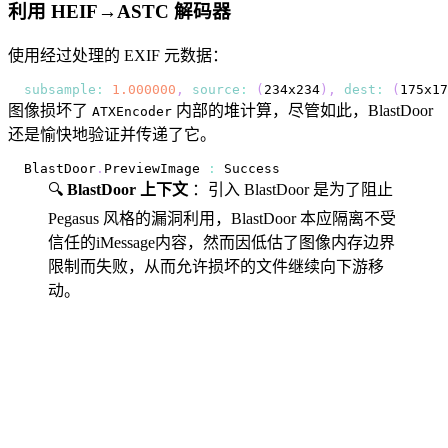
利用 HEIF→ASTC 解码器
使用经过处理的 EXIF 元数据：
subsample
:
1.000000
,
source
:
(
234x234
)
,
dest
:
(
175x17
图像损坏了
内部的堆计算，尽管如此，BlastDoor
ATXEncoder
还是愉快地验证并传递了它。
BlastDoor
.
PreviewImage
:
Success
🔍
BlastDoor 上下文
：引入 BlastDoor 是为了阻止
Pegasus 风格的漏洞利用，BlastDoor 本应隔离不受
信任的iMessage内容，然而因低估了图像内存边界
限制而失败，从而允许损坏的文件继续向下游移
动。