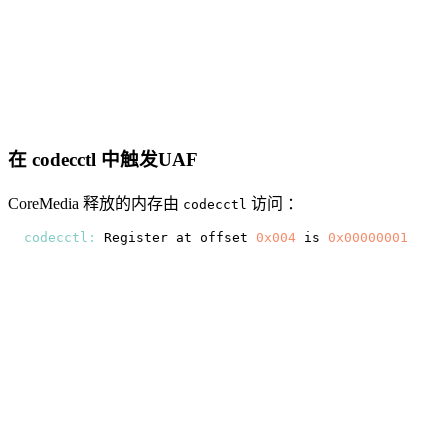
在 codecctl 中触发UAF
CoreMedia 释放的内存由
访问 ：
codecctl
codecctl
:
Register
 at offset 
0x004
 is 
0x00000001