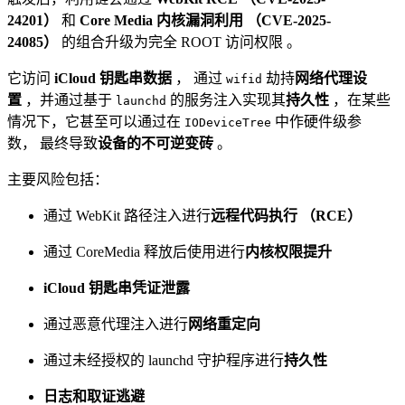
24201）
和
Core Media 内核漏洞利用 （CVE-2025-
24085）
的组合升级为完全 ROOT 访问权限 。
它访问
iCloud 钥匙串数据
， 通过
劫持
网络代理设
wifid
置
，并通过基于
的服务注入实现其
持久性
，在某些
launchd
情况下，它甚至可以通过在
中作硬件级参
IODeviceTree
数， 最终导致
设备的不可逆变砖
。
主要风险包括：
通过 WebKit 路径注入进行
远程代码执行 （RCE）
通过 CoreMedia 释放后使用进行
内核权限提升
iCloud 钥匙串凭证泄露
通过恶意代理注入进行
网络重定向
通过未经授权的 launchd 守护程序进行
持久性
日志和取证逃避