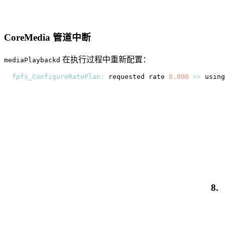
CoreMedia 管道中断
在执行过程中重新配置：
mediaPlaybackd
fpfs_ConfigureRatePlan
:
 requested rate 
0.000
=>
 using
8.