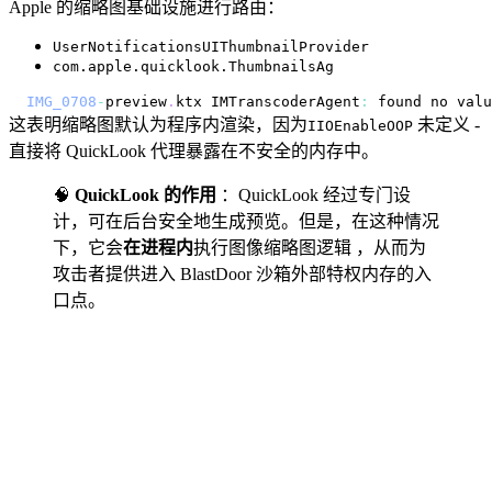
Apple 的缩略图基础设施进行路由：
UserNotificationsUIThumbnailProvider
com.apple.quicklook.ThumbnailsAg
IMG_0708
-
preview
.
ktx
IMTranscoderAgent
:
 found no valu
这表明缩略图默认为程序内渲染，因为
未定义 -
IIOEnableOOP
直接将 QuickLook 代理暴露在不安全的内存中。
🧠
QuickLook 的作用
：QuickLook 经过专门设
计，可在后台安全地生成预览。但是，在这种情况
下，它会
在进程内
执行图像缩略图逻辑 ，从而为
攻击者提供进入 BlastDoor 沙箱外部特权内存的入
口点。