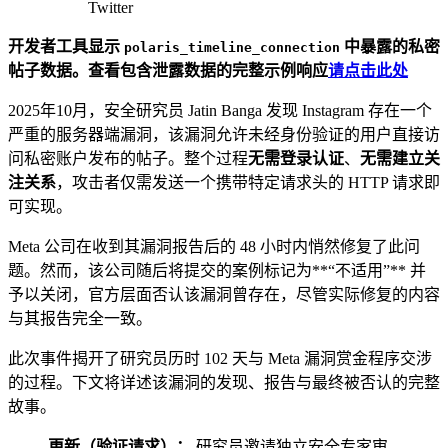
Twitter
开发者工具显示
中暴露的私密
polaris_timeline_connection
帖子数据。查看包含泄露数据的完整示例响应
请点击此处
2025年10月，安全研究员 Jatin Banga 发现 Instagram 存在一个
严重的服务器端漏洞，该漏洞允许未经身份验证的用户直接访
问私密账户发布的帖子。整个过程
无需登录认证
、
无需建立关
注关系
，攻击者仅需发送一个携带特定请求头的 HTTP 请求即
可实现。
Meta 公司在收到其漏洞报告后的 48 小时内悄然修复了此问
题。然而，该公司随后将提交的案例标记为**“不适用”** 并
予以关闭，官方层面否认该漏洞曾存在，尽管实际修复的内容
与其报告完全一致。
此次事件揭开了研究员历时 102 天与 Meta 漏洞赏金程序交涉
的过程。下文将详述该漏洞的发现、报告与最终被否认的完整
故事。
更新（验证请求）：
研究员邀请独立安全专家审