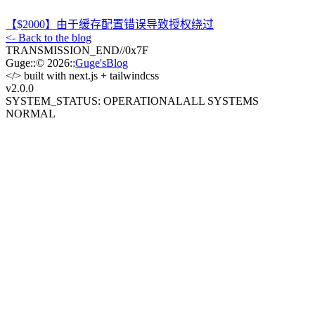
【$2000】由于缓存配置错误导致授权绕过
<- Back to the blog
TRANSMISSION_END
//
0x7F
Guge
::
© 2026
::
Guge'sBlog
</>
built with next.js + tailwindcss
v2.0
.0
SYSTEM_STATUS: OPERATIONAL
ALL SYSTEMS
NORMAL