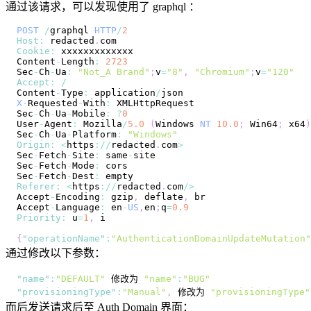
通过该请求，可以发现使用了 graphql ：
POST
/
graphql 
HTTP
/
2
Host
:
 redacted
.
com
Cookie
:
Content
-
Length
:
2723
Sec
-
Ch
-
Ua
:
"Not_A Brand"
;
v
=
"8"
,
"Chromium"
;
v
=
"120"
Accept
:
/
Content
-
Type
:
 application
/
X
-
Requested
-
With
:
XMLHttpRequest
Sec
-
Ch
-
Ua
-
Mobile
:
?
0
User
-
Agent
:
Mozilla
/
5.0
(
Windows
NT
10.0
;
Win64
;
 x64
)
Sec
-
Ch
-
Ua
-
Platform
:
"Windows"
Origin
:
<
https
:
/
/
redacted
.
com
>
Sec
-
Fetch
-
Site
:
 same
-
Sec
-
Fetch
-
Mode
:
Sec
-
Fetch
-
Dest
:
Referer
:
<
https
:
/
/
redacted
.
com
/
>
Accept
-
Encoding
:
 gzip
,
 deflate
,
Accept
-
Language
:
 en
-
US
,
en
;
q
=
0.9
Priority
:
 u
=
1
,
{
"operationName"
:
"AuthenticationDomainUpdateMutation"
通过修改以下参数：
"name"
:
"DEFAULT"
 修改为 
"name"
:
"BUG"
"provisioningType"
:
"Manual"
,
 修改为 
"provisioningType"
而后发送请求后至 Auth Domain 界面：