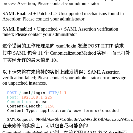
process Assertion; Please contact your administrator
SAML Enabled + Patched -> Unsupported mechanisms found in
Assertion; Please contact your administrator
SAML Enabled + Unpatched -> SAML Assertion verification
failed; Please contact your administrator
这个错误的工作原理是向 /saml/login 发送 POST HTTP 请求，
其中 SAML 包含 11 个 CanonicalizationMethod 实例，而已打补
丁实例允许的最大值是 10。
以下请求将在未修补的实例上触发错误：SAML Assertion
verification failed; Please contact your administrator error message
on unpatched instances.
POST
/
saml
/
login 
HTTP
/
1.1
Host
:
192.168
.1
.225
Connection
:
Content
-
Length
:
3150
Content
-
Type
:
 application
/
x
-
www
-
form
-
SAMLRequest
=
PHNhbWxwOkF1dGhuUmVxdWVzdCB4bWxuczpzYW1sc
在未修补的实例上，可以包含尽可能多的
CanonicalizationMethod 实例，在流程因 SAML 签名不正确而