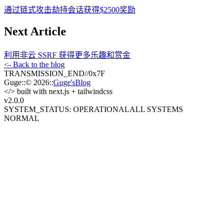
通过链式攻击劫持会话获得$2500奖励
Next Article
利用非云 SSRF 获得更多乐趣和赏金
<- Back to the blog
TRANSMISSION_END
//
0x7F
Guge
::
© 2026
::
Guge'sBlog
</>
built with next.js + tailwindcss
v2.0
.0
SYSTEM_STATUS: OPERATIONAL
ALL SYSTEMS
NORMAL