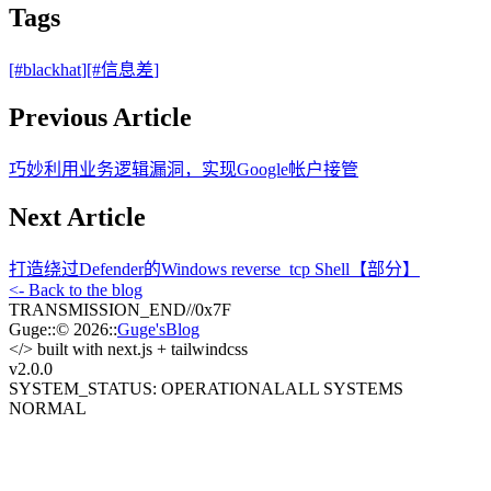
Tags
[#
blackhat
]
[#
信息差
]
Previous Article
巧妙利用业务逻辑漏洞，实现Google帐户接管
Next Article
打造绕过Defender的Windows reverse_tcp Shell【部分】
<- Back to the blog
TRANSMISSION_END
//
0x7F
Guge
::
© 2026
::
Guge'sBlog
</>
built with next.js + tailwindcss
v2.0
.0
SYSTEM_STATUS: OPERATIONAL
ALL SYSTEMS
NORMAL