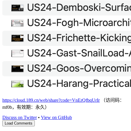
https://cloud.189.cn/web/share?code=VnErQfbqUrIr
（访问码：
mf0b，有效期：永久）
Discuss on Twitter
•
View on GitHub
Load Comments