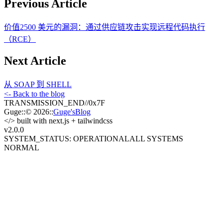
Previous Article
价值2500 美元的漏洞：通过供应链攻击实现远程代码执行
（RCE）
Next Article
从 SOAP 到 SHELL
<- Back to the blog
TRANSMISSION_END
//
0x7F
Guge
::
© 2026
::
Guge'sBlog
</>
built with next.js + tailwindcss
v2.0
.0
SYSTEM_STATUS: OPERATIONAL
ALL SYSTEMS
NORMAL