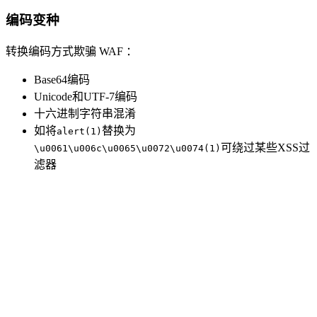
编码变种
转换编码方式欺骗 WAF ：
Base64编码
Unicode和UTF-7编码
十六进制字符串混淆
如将
替换为
alert(1)
可绕过某些XSS过
\u0061\u006c\u0065\u0072\u0074(1)
滤器