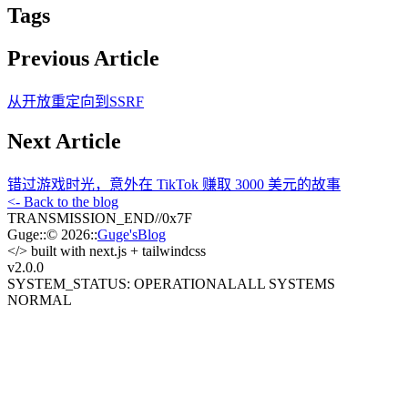
Tags
Previous Article
从开放重定向到SSRF
Next Article
错过游戏时光，意外在 TikTok 赚取 3000 美元的故事
<- Back to the blog
TRANSMISSION_END
//
0x7F
Guge
::
© 2026
::
Guge'sBlog
</>
built with next.js + tailwindcss
v2.0
.0
SYSTEM_STATUS: OPERATIONAL
ALL SYSTEMS
NORMAL