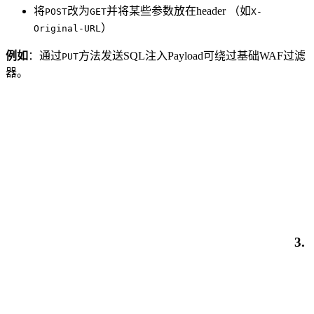
将
改为
并将某些参数放在header （如
POST
GET
X-
）
Original-URL
例如
：通过
方法发送SQL注入Payload可绕过基础WAF过滤
PUT
器。
3.