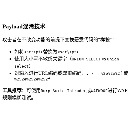
Payload混淆技术
攻击者在不改变功能的前提下变换恶意代码的"样貌"：
如将
替换为
<script>
<scr\ipt>
使用大小写不敏感关键字（
vs
UNION SELECT
union
）
select
对输入进行URL编码或双重编码：
→
或
../
%2e%2e%2f
%252e%252e%252f
工具推荐
：可使用
或
进行WAF
Burp Suite Intruder
WAFW00F
规则模糊测试。