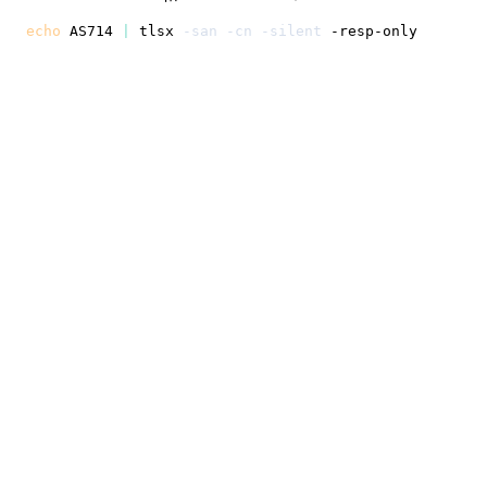
echo
 AS714 
|
 tlsx 
-san
-cn
-silent