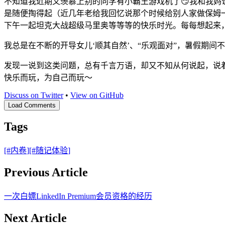
不知道我近期又羡慕上别的同学有小霸王游戏机了😏我和我妈
是随便掏得起（近几年老给我回忆说那个时候给别人家做保姆
下午一起坦克大战超级马里奥等等等的快乐时光。每每想起来，
我总是在不断的开导女儿‘顺其自然’、“乐观面对”，暑假期
发现一说到这类问题，总有千言万语，却又不知从何说起，说
快乐而玩，为自己而玩～
Discuss on Twitter
•
View on GitHub
Load Comments
Tags
[#
内卷
]
[#
随记体验
]
Previous Article
一次白嫖LinkedIn Premium会员资格的经历
Next Article