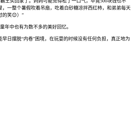
霸王买回家了。妈妈可能觉得松了一口气，毕竟500块钱也不
屋，一整个暑假吹着吊扇，吃着白砂糖凉拌西红柿，和弟弟每天
的笑😊）”
的童年中也有为数不多的美好回忆。
早日摆脱“内卷”困境，在玩耍的时候没有任何负担，真正地为