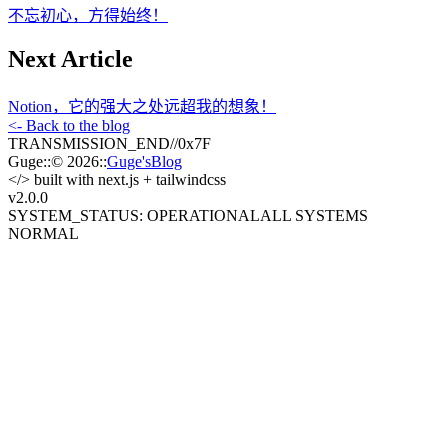
不忘初心，方得始终！
Next Article
Notion，它的强大之处远超我的想象！
<- Back to the blog
TRANSMISSION_END
//
0x7F
Guge
::
© 2026
::
Guge'sBlog
</>
built with next.js + tailwindcss
v2.0
.0
SYSTEM_STATUS: OPERATIONAL
ALL SYSTEMS
NORMAL