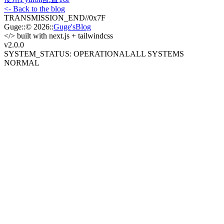
<- Back to the blog
TRANSMISSION_END
//
0x7F
Guge
::
© 2026
::
Guge'sBlog
</>
built with next.js + tailwindcss
v2.0
.0
SYSTEM_STATUS: OPERATIONAL
ALL SYSTEMS
NORMAL