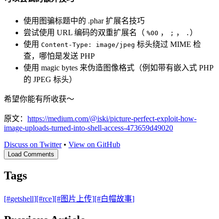
使用图骗标题中的 .phar 扩展名技巧
尝试使用 URL 编码的双重扩展名（
，
，
）
%00
;
.
使用
标头绕过 MIME 检
Content-Type: image/jpeg
查，哪怕是发送 PHP
使用 magic bytes 来伪造图像格式（例如带有嵌入式 PHP
的 JPEG 标头）
希望你能有所收获～
原文：
https://medium.com/@iski/picture-perfect-exploit-how-
image-uploads-turned-into-shell-access-473659d49020
Discuss on Twitter
•
View on GitHub
Load Comments
Tags
[#
getshell
]
[#
rce
]
[#
图片上传
]
[#
白帽故事
]