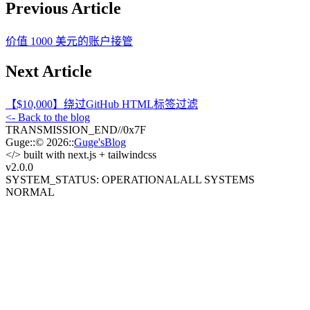
Previous Article
价值 1000 美元的账户接管
Next Article
【$10,000】绕过GitHub HTML标签过滤
<- Back to the blog
TRANSMISSION_END
//
0x7F
Guge
::
© 2026
::
Guge'sBlog
</>
built with next.js + tailwindcss
v2.0
.0
SYSTEM_STATUS: OPERATIONAL
ALL SYSTEMS
NORMAL