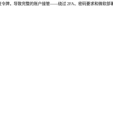
证令牌，导致完整的账户接管——绕过 2FA、密码要求和微软部