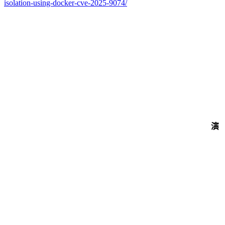
isolation-using-docker-cve-2025-9074/
演