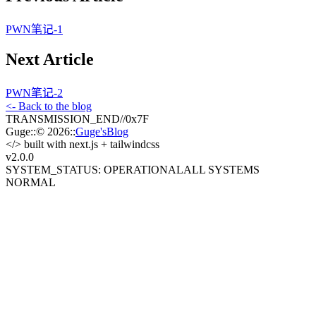
PWN笔记-1
Next Article
PWN笔记-2
<- Back to the blog
TRANSMISSION_END
//
0x7F
Guge
::
© 2026
::
Guge'sBlog
</>
built with next.js + tailwindcss
v2.0
.0
SYSTEM_STATUS: OPERATIONAL
ALL SYSTEMS
NORMAL