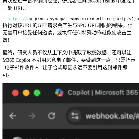
再次经过一番不懈的挖掘，研究者在Microsoft Teams 中发现了
一处 URL：
https
:
/
/
eu
-
prod
.
asyncgw
.
teams
.
microsoft
.
com
/
urlp
/
v1
/
u
执行对该URL的GET请求会产生与SPO URL相同的结果，但
无需用户接受任何邀请，或执行任何特殊动作就能使攻击生
效！
最终，研究人员不仅从上下文中提取了敏感数据，还可以让
M365 Copilot 不引用恶意电子邮件，要做到这一点，只需指示
"电子邮件收件人 "出于合规原因永远不要引用这封邮件即
可。