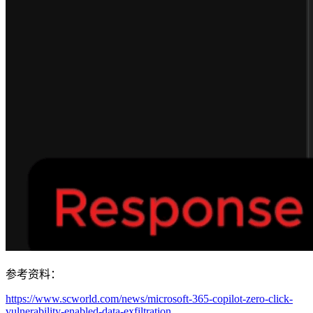
参考资料：
https://www.scworld.com/news/microsoft-365-copilot-zero-click-
vulnerability-enabled-data-exfiltration