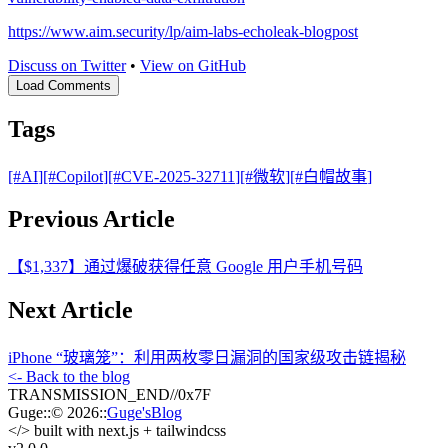
https://www.aim.security/lp/aim-labs-echoleak-blogpost
Discuss on Twitter
•
View on GitHub
Load Comments
Tags
[#
AI
]
[#
Copilot
]
[#
CVE-2025-32711
]
[#
微软
]
[#
白帽故事
]
Previous Article
【$1,337】通过爆破获得任意 Google 用户手机号码
Next Article
​​iPhone “玻璃笼”：利用两枚零日漏洞的国家级攻击链揭秘​​
<- Back to the blog
TRANSMISSION_END
//
0x7F
Guge
::
© 2026
::
Guge'sBlog
</>
built with next.js + tailwindcss