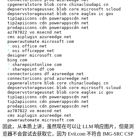
cpgeneralstore
.
blob
.
core
.
chinacloudapi
.
cn
depservstorageussec
.
blob
.
core
.
microsoft
.
scloud
depservstorageusnat
.
blob
.
core
.
eaglex
.
ic
.
gov
tip1apiicons
.
cdn
.
powerappscdn
.
net
tip2apiicons
.
cdn
.
powerappscdn
.
net
prodapiicons
.
cdn
.
powerappscdn
.
net
az787822
.
vo
.
msecnd
.
net
cms
-
aiplugin
.
azureedge
.
net
powerautomate
.
microsoft
.
com
*
.
osi
.
office
.
net
*
.
osi
.
officeppe
.
net
designer
.
microsoft
.
com
bing
.
com
*
.
sharepointonline
.
com
*
.
sharepoint
-
df
.
com
connectoricons
-
df
.
azureedge
.
net
connectoricons
-
prod
.
azureedge
.
net
cpgeneralstore
.
blob
.
core
.
chinacloudapi
.
cn
depservstorageussec
.
blob
.
core
.
microsoft
.
scloud
depservstorageusnat
.
blob
.
core
.
eaglex
.
ic
.
gov
tip1apiicons
.
cdn
.
powerappscdn
.
net
tip2apiicons
.
cdn
.
powerappscdn
.
net
prodapiicons
.
cdn
.
powerappscdn
.
net
az787822
.
vo
.
msecnd
.
net
cms
-
aiplugin
.
azureedge
.
net
powerautomate
.
microsoft
.
com
因此，从本质上讲，虽然现在可以让 LLM 响应图片，但是浏
览器不会尝试去获取它，因为 Evil.com 不符合 IMG-SRC CSP