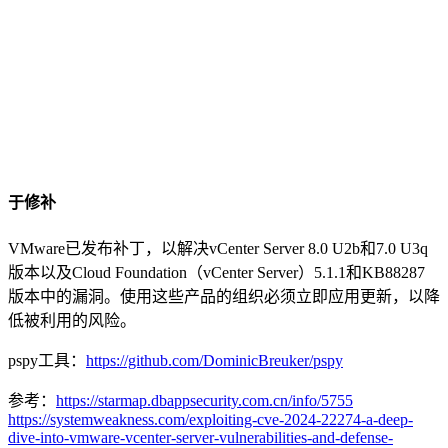
于修补
VMware已发布补丁，以解决vCenter Server 8.0 U2b和7.0 U3q
版本以及Cloud Foundation（vCenter Server）5.1.1和KB88287
版本中的漏洞。使用这些产品的组织必须立即应用更新，以降
低被利用的风险。
pspy工具：
https://github.com/DominicBreuker/pspy
参考：
https://starmap.dbappsecurity.com.cn/info/5755
https://systemweakness.com/exploiting-cve-2024-22274-a-deep-
dive-into-vmware-vcenter-server-vulnerabilities-and-defense-