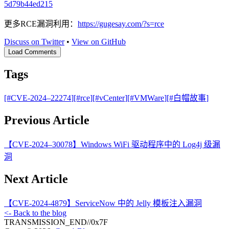
5d79b44ed215
更多RCE漏洞利用：
https://gugesay.com/?s=rce
Discuss on Twitter
•
View on GitHub
Load Comments
Tags
[#
CVE-2024–22274
]
[#
rce
]
[#
vCenter
]
[#
VMWare
]
[#
白帽故事
]
Previous Article
【CVE-2024–30078】Windows WiFi 驱动程序中的 Log4j 级漏
洞
Next Article
【CVE-2024-4879】ServiceNow 中的 Jelly 模板注入漏洞
<- Back to the blog
TRANSMISSION_END
//
0x7F