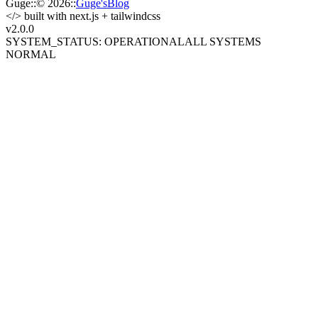
Guge
::
© 2026
::
Guge'sBlog
</>
built with next.js + tailwindcss
v2.0
.0
SYSTEM_STATUS: OPERATIONAL
ALL SYSTEMS
NORMAL