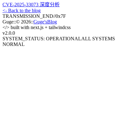
CVE-2025-33073 深度分析
<- Back to the blog
TRANSMISSION_END
//
0x7F
Guge
::
© 2026
::
Guge'sBlog
</>
built with next.js + tailwindcss
v2.0
.0
SYSTEM_STATUS: OPERATIONAL
ALL SYSTEMS
NORMAL