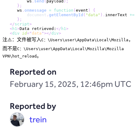
        ws
.
send
(
payload
)
;
}
;
    ws
.
onmessage
=
function
(
event
)
{
document
.
getElementById
(
"data"
)
.
innerText
+=
 
}
;
</
script
>
<
h1
>
Data retrieved:
</
h1
>
<
div
id
=
"
data
"
>
</
div
>
注⚠️：文件被写入
，
C：\Users\user\AppData\Local\Mozilla
而不是
C：\Users\user\AppData\Local\Mozilla\Mozilla
。
VPN\hot_reload