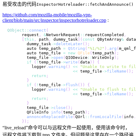
易受攻击的代码
InspectorHotreloader::fetchAndAnnounce()
https://github.com/mozilla-mobile/mozilla-vpn-
client/blob/main/src/inspector/inspectorhotreloader.cpp
:
QObject
:
:
connect
(
      request
,
&
NetworkRequest
:
:
requestCompleted
,
[
this
,
 path
,
 dummy_task
]
(
const
QByteArray
&
 data
        dummy_task
-
>
deleteLater
(
)
;
        auto temp_path 
=
QString
(
"%1/%2"
)
.
arg
(
m_qml_f
        auto temp_file 
=
new
QFile
(
temp_path
)
;
        temp_file
-
>
open
(
QIODevice
:
:
WriteOnly
)
;
if
(
!
temp_file
-
>
write
(
data
)
)
{
          logger
.
warning
(
)
<<
"Unable to write to fil
<<
 temp_file
-
>
fileName
(
)
;
return
;
}
if
(
!
temp_file
-
>
flush
(
)
)
{
          logger
.
warning
(
)
<<
"Unable to flush to fil
<<
 temp_file
-
>
fileName
(
)
;
return
;
}
        temp_file
-
>
close
(
)
;
QFileInfo
info
(
temp_path
)
;
annonceReplacedFile
(
QUrl
:
:
fromLocalFile
(
info
.
}
)
;
“live_reload”命令可以与远程文件一起使用，使用该命令时，
远程文件将下载到 tmp 文件夹。但问题是这里存在一个路径遍