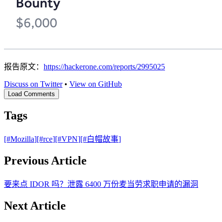
报告原文：
https://hackerone.com/reports/2995025
Discuss on Twitter
•
View on GitHub
Load Comments
Tags
[#
Mozilla
]
[#
rce
]
[#
VPN
]
[#
白帽故事
]
Previous Article
要来点 IDOR 吗？泄露 6400 万份麦当劳求职申请的漏洞
Next Article