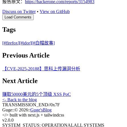
报告原文：
https://hackerone.com/reports/3154983
Discuss on Twitter
•
View on GitHub
Load Comments
Tags
[#
firefox
]
[#
idor
]
[#
白帽故事
]
Previous Article
【CVE-2025-20188】思科上传漏洞分析
Next Article
赚取50000美元的5个顶级 XSS PoC
<- Back to the blog
TRANSMISSION_END
//
0x7F
Guge
::
© 2026
::
Guge'sBlog
</>
built with next.js + tailwindcss
v2.0
.0
SYSTEM_STATUS: OPERATIONAL
ALL SYSTEMS