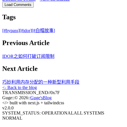
Load Comments
Tags
[#
bypass
]
[#
idor
]
[#
白帽故事
]
Previous Article
IDOR之如何打破订阅限制
Next Article
巧妙利用内存分配的一种新型利用手段
<- Back to the blog
TRANSMISSION_END
//
0x7F
Guge
::
© 2026
::
Guge'sBlog
</>
built with next.js + tailwindcss
v2.0
.0
SYSTEM_STATUS: OPERATIONAL
ALL SYSTEMS
NORMAL