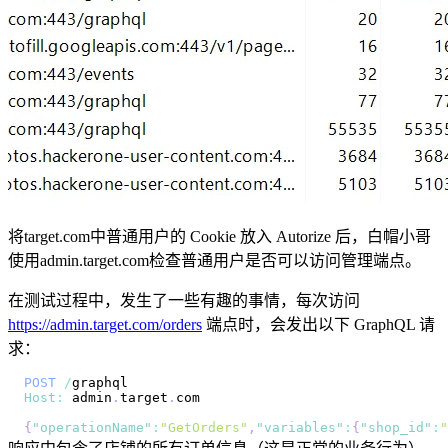
将target.com中普通用户的 Cookie 放入 Autorize 后，白帽小哥
使用admin.target.com检查普通用户是否可以访问管理端点。
在测试过程中，发生了一些有趣的事情，每次访问
https://admin.target.com/orders
端点时，会发出以下 GraphQL 请
求：
POST
/
Host
:
 admin
.
target
.
com
{
"operationName"
:
"GetOrders"
,
"variables"
:
{
"shop_id"
:
"