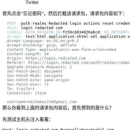
Twitter
首先点击“忘记密码”，然后拦截该请求包，请求包内容如下：
POST
/
auth
/
realms
/
Redacted
/
login
-
actions
/
reset
-
creden
Host
:
 login
.
redacted
.
com
Cookie
:
AUTH_SESSION_ID
=
fc59cdd34026abcd
;
KC_RESTART
=
Accept
:
 text
/
html
,
application
/
xhtml
+
xml
,
application
/
x
那么你看到上面的请求包内容后，首先想到的是什么？
先测试主机头注入看看：
Host: login.redacted.com.BurpcollaboratorUrl.com