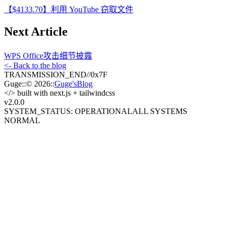
【$4133.70】利用 YouTube 窃取文件
Next Article
WPS Office攻击细节披露
<- Back to the blog
TRANSMISSION_END
//
0x7F
Guge
::
© 2026
::
Guge'sBlog
</>
built with next.js + tailwindcss
v2.0
.0
SYSTEM_STATUS: OPERATIONAL
ALL SYSTEMS
NORMAL