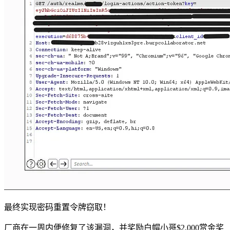
最终实现密码重置令牌窃取！
厂商在一周内便修复了该漏洞，并奖励白帽小哥$2,000赏金奖