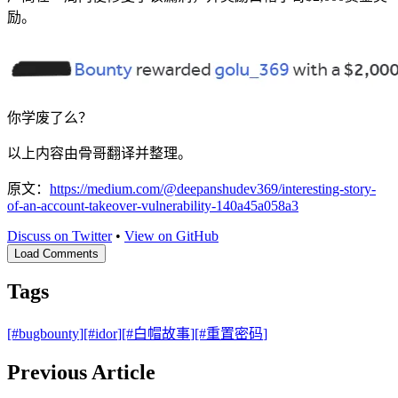
励。
你学废了么？
以上内容由骨哥翻译并整理。
原文：
https://medium.com/@deepanshudev369/interesting-story-
of-an-account-takeover-vulnerability-140a45a058a3
Discuss on Twitter
•
View on GitHub
Load Comments
Tags
[#
bugbounty
]
[#
idor
]
[#
白帽故事
]
[#
重置密码
]
Previous Article