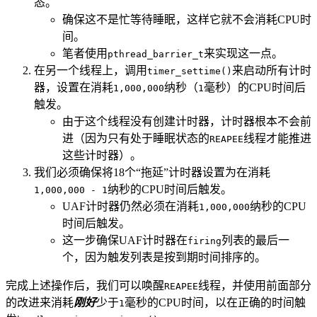
态。
确保这不是忙等待睡眠，这样它就不会消耗CPU时
间。
笔者使用
来实现这一点。
pthread_barrier_t
在另一个线程上，调用
来启动所有计时
timer_settime()
器，设置在消耗
纳秒（
毫秒）的CPU时间后
1,000,000
1
触发。
由于这个线程没有创建计时器，计时器根本不会前
进（因为只有处于睡眠状态的
线程才能推进
REAPEE
这些计时器）。
我们必须确保将18个“拖延”计时器设置为在消耗
纳秒的CPU时间后触发。
1,000,000 - 1
UAF计时器仍然必须在消耗
纳秒的CPU
1,000,000
时间后触发。
这一步确保UAF计时器在
列表的最后一
firing
个，因为触发列表是按到期时间排序的。
完成上述操作后，我们可以唤醒
线程，并使用前面部分
REAPEE
的改进来消耗
刚好
少于
毫秒的CPU时间，以在正确的时间触
1