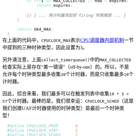
if
(
++
i 
==
 MAX_COLLECTED 
||
 now 
<
 expires
)
return
 expires
;
// [ ... 将计时器添加到`firing`列表尾部 ... ]
}
return
 U64_MAX
;
}
在上面的代码中，
表示
CPU调度器内部机制
一节
CPUCLOCK_MAX
中提到的三种时钟类型，因此设置为3。
另外请注意，上面
中的
collect_timerqueue()
MAX_COLLECTED
检查实际上是存在“差一错误”（off-by-one）的。所以，不是
允许每个时钟类型最多收集
个计时器，而是只收集最多
个
20
19
计时器。
因此，综合来看，我们最多可以在触发列表中收集
19 * 3 =
个计时器。最棒的是，我们很幸运：
（这是
57
CPUCLOCK_SCHED
我们创建UAF计时器使用的时钟类型）是最后一个时钟类
型！
#
define
CPUCLOCK_PROF
0
#
define
CPUCLOCK_VIRT
1
#
define
CPUCLOCK_SCHED
2