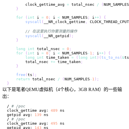
        clock_gettime_avg 
=
 total_nsec 
/
(
NUM_SAMPLES
}
for
(
int
 i 
=
0
;
 i 
<
 NUM_SAMPLES
;
 i
++
)
{
syscall
(
__NR_clock_gettime
,
 CLOCK_THREAD_CPUT
// 在这里执行你要测量的操作
syscall
(
__NR_getpid
)
;
}
long
int
 total_nsec 
=
0
;
for
(
int
 i 
=
0
;
 i 
<
 NUM_SAMPLES
-
1
;
 i
++
)
{
long
int
 time_taken 
=
(
long
int
)
(
ts_to_ns
(
&
ts
        total_nsec 
+=
 time_taken
;
}
free
(
ts
)
;
return
 total_nsec 
/
(
NUM_SAMPLES
-
1
)
;
}
以下是笔者QEMU虚拟机（4个核心，3GB RAM）的一些输
出：
/ 
# /poc
clock_gettime avg: 
489
getpid avg: 
139
/ 
# /poc
clock_gettime avg: 
495
getpid avg: 
143