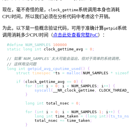
现在，毫不奇怪的是，
系统调用本身也消耗
clock_gettime
CPU时间，所以我们必须在分析代码中考虑这个开销。
为此，以下是一些概念验证代码，可用于准确计算
系统
getpid
调用消耗多少CPU时间（
点击此处查看完整PoC
）：
#
define
NUM_SAMPLES
100000
static
long
int
 clock_gettime_avg 
=
0
;
// 如果`NUM_SAMPLES`太大可能会溢出，但对于简单的系统调用，
// 这样用没问题
long
int
getpid_avg_cputime_used
(
)
{
struct
timespec
*
ts 
=
malloc
(
NUM_SAMPLES 
*
sizeof
if
(
clock_gettime_avg 
==
0
)
{
for
(
int
 i 
=
0
;
 i 
<
 NUM_SAMPLES
;
 i
++
)
{
syscall
(
__NR_clock_gettime
,
 CLOCK_THREAD_
}
long
int
 total_nsec 
=
0
;
for
(
int
 i 
=
0
;
 i 
<
 NUM_SAMPLES
-
1
;
 i
++
)
{
long
int
 time_taken 
=
(
long
int
)
(
ts_to_ns
            total_nsec 
+=
 time_taken
;
}