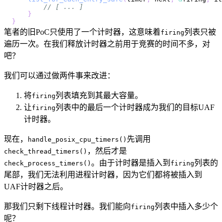
// [ ... ]
}
}
笔者的旧PoC只使用了一个计时器，这意味着
列表只被
firing
遍历一次。在我们释放计时器之前用于竞赛的时间不多，对
吧？
我们可以通过做两件事来改进：
将
列表填充到其最大容量。
firing
让
列表中的最后一个计时器成为我们的目标UAF
firing
计时器。
现在，
先调用
handle_posix_cpu_timers()
，然后才是
check_thread_timers()
。由于计时器是插入到
列表的
check_process_timers()
firing
尾部，我们无法利用进程计时器，因为它们都将被插入到
UAF计时器之后。
那我们只剩下线程计时器。我们能向
列表中插入多少个
firing
呢？