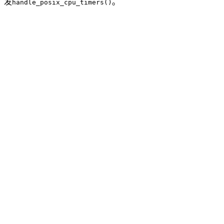
发
。
handle_posix_cpu_timers()