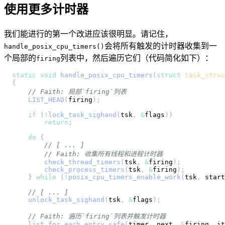
使用更多计时器
我们能进行的第一个改进应该很明显。请记住，
会将所有触发的计时器收集到一
handle_posix_cpu_timers()
个局部的
列表中，然后遍历它们（代码简化如下）：
firing
static
void
handle_posix_cpu_timers
(
struct
task_struc
{
// Faith: 局部`firing`列表
LIST_HEAD
(
firing
)
;
if
(
!
lock_task_sighand
(
tsk
,
&
flags
)
)
return
;
do
{
// [ ... ]
// Faith: 收集所有线程和进程计时器
check_thread_timers
(
tsk
,
&
firing
)
;
check_process_timers
(
tsk
,
&
firing
)
;
}
while
(
!
posix_cpu_timers_enable_work
(
tsk
,
 start
// [ ... ]
unlock_task_sighand
(
tsk
,
&
flags
)
;
// Faith: 遍历`firing`列表并触发计时器
list_for_each_entry_safe
(
timer
,
 next
,
&
firing
,
 it