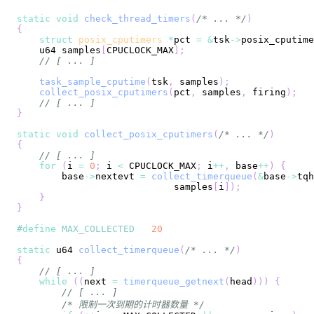
static
void
check_thread_timers
(
/* ... */
)
{
struct
posix_cputimers
*
pct 
=
&
tsk
->
posix_cputime
    u64 samples
[
CPUCLOCK_MAX
]
;
// [ ... ]
task_sample_cputime
(
tsk
,
 samples
)
;
collect_posix_cputimers
(
pct
,
 samples
,
 firing
)
;
// [ ... ]
}
static
void
collect_posix_cputimers
(
/* ... */
)
{
// [ ... ]
for
(
i 
=
0
;
 i 
<
 CPUCLOCK_MAX
;
 i
++
,
 base
++
)
{
        base
->
nextevt 
=
collect_timerqueue
(
&
base
->
tqh
                            samples
[
i
]
)
;
}
}
#
define
MAX_COLLECTED
20
static
 u64 
collect_timerqueue
(
/* ... */
)
{
// [ ... ]
while
(
(
next 
=
timerqueue_getnext
(
head
)
)
)
{
// [ ... ]
/* 限制一次到期的计时器数量 */