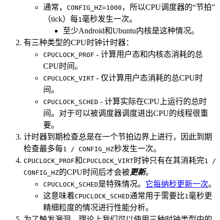
通常，
，所以CPU调度器的“节拍”
CONFIG_HZ=1000
（tick）每
毫秒发生一次。
1
至少Android和Ubuntu内核是这种情况。
有三种类型的CPU时钟计时器：
- 计算用户态和内核态消耗的总
CPUCLOCK_PROF
CPU时间。
- 仅计算用户态消耗的总CPU时
CPUCLOCK_VIRT
间。
- 计算实际在CPU上运行的总时
CPUCLOCK_SCHED
间。对于可以被调度器调度进出CPU的线程很重
要。
计时器到期检查总是在一个节拍边界上进行，因此到期
检查最多每
秒发生一次。
1 / CONFIG_HZ
和
时钟只有在其消耗完
CPUCLOCK_PROF
CPUCLOCK_VIRT
1 /
的CPU时间后才会被
更新
。
CONFIG_HZ
是特殊情况。
它每纳秒更新一次
。
CPUCLOCK_SCHED
这意味着
通常用于需要比
毫秒更
CPUCLOCK_SCHED
1
精细粒度的情况进行性能分析。
为了触发漏洞，理论上我们可以使用三种时钟类型中的