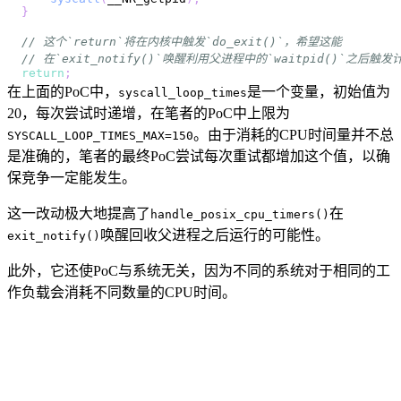
}
// 这个`return`将在内核中触发`do_exit()`，希望这能
// 在`exit_notify()`唤醒利用父进程中的`waitpid()`之后触发
return
;
在上面的PoC中，
是一个变量，初始值为
syscall_loop_times
20，每次尝试时递增，在笔者的PoC中上限为
。由于消耗的CPU时间量并不总
SYSCALL_LOOP_TIMES_MAX=150
是准确的，笔者的最终PoC尝试每次重试都增加这个值，以确
保竞争一定能发生。
这一改动极大地提高了
在
handle_posix_cpu_timers()
唤醒回收父进程之后运行的可能性。
exit_notify()
此外，它还使PoC与系统无关，因为不同的系统对于相同的工
作负载会消耗不同数量的CPU时间。