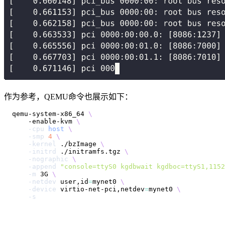
作为参考，QEMU命令也展示如下：
qemu-system-x86_64 
\
    -enable-kvm 
\
-cpu
host
\
-smp
4
\
-kernel
 ./bzImage 
\
-initrd
 ./initramfs.tgz 
\
-nographic
\
-append
"console=ttyS0 kgdbwait kgdboc=ttyS1,1152
-m
 3G 
\
-netdev
 user,id
=
mynet0 
\
-device
 virtio-net-pci,netdev
=
mynet0 
\
-s