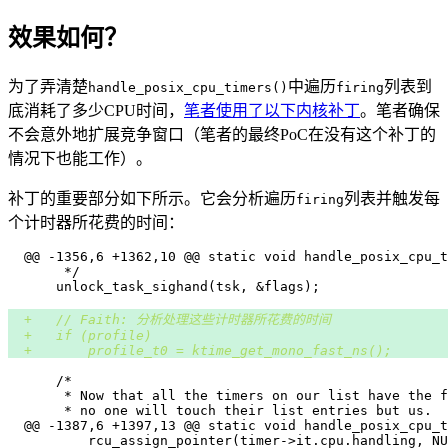
效果如何？
为了弄清楚
中遍历
列表到
handle_posix_cpu_timers()
firing
底消耗了多少CPU时间，
笔者使用了以下内核补丁
。笔者确保
不会意外地扩展竞争窗口（笔者的最终PoC在没有这个补丁的
情况下也能工作）。
补丁的重要部分如下所示。它会分析遍历
列表并触发每
firing
个计时器所花费的时间：
+
+
+