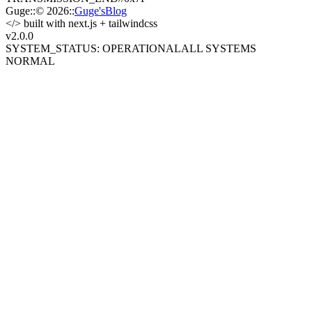
Guge
::
© 2026
::
Guge'sBlog
</>
built with next.js + tailwindcss
v2.0
.0
SYSTEM_STATUS: OPERATIONAL
ALL SYSTEMS
NORMAL