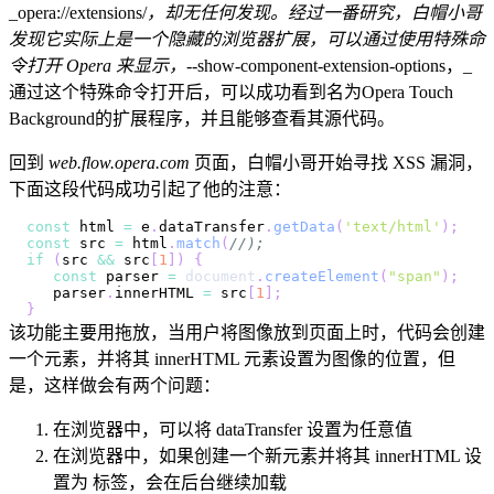
_opera://extensions/
，却无任何发现。经过一番研究，白帽小哥
发现它实际上是一个隐藏的浏览器扩展，可以通过使用特殊命
令打开 Opera 来显示，
--show-component-extension-options，_
通过这个特殊命令打开后，可以成功看到名为Opera Touch
Background的扩展程序，并且能够查看其源代码。
回到
web.flow.opera.com
页面，白帽小哥开始寻找 XSS 漏洞，
下面这段代码成功引起了他的注意：
const
 html 
=
 e
.
dataTransfer
.
getData
(
'text/html'
)
;
const
 src 
=
 html
.
match
(
//);
if
(
src 
&&
 src
[
1
]
)
{
const
 parser 
=
document
.
createElement
(
"span"
)
;
   parser
.
innerHTML
=
 src
[
1
]
;
}
该功能主要用拖放，当用户将图像放到页面上时，代码会创建
一个元素，并将其 innerHTML 元素设置为图像的位置，但
是，这样做会有两个问题：
在浏览器中，可以将 dataTransfer 设置为任意值
在浏览器中，如果创建一个新元素并将其 innerHTML 设
置为 标签，会在后台继续加载