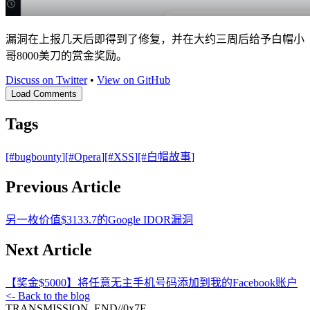
漏洞在上报几天后即得到了修复，并在大约三周后给予白帽小
哥8000美刀的赏金奖励。
Discuss on Twitter
•
View on GitHub
Load Comments
Tags
[#
bugbounty
]
[#
Opera
]
[#
XSS
]
[#
白帽故事
]
Previous Article
另一枚价值$3133.7的Google IDOR漏洞
Next Article
【奖金$5000】将任意无主手机号码添加到我的Facebook账户
<- Back to the blog
TRANSMISSION_END
//
0x7F