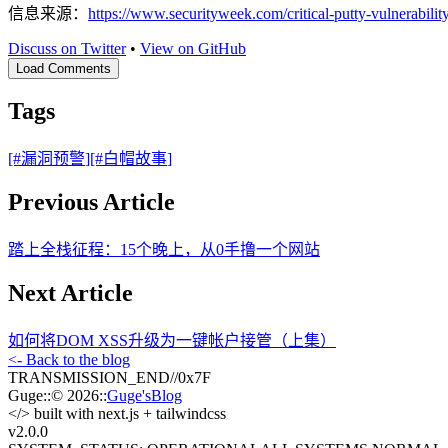
信息来源：
https://www.securityweek.com/critical-putty-vulnerabilit
Discuss on Twitter
•
View on GitHub
Load Comments
Tags
[#
漏洞预警
]
[#
白帽故事
]
Previous Article
踏上全栈征程：15个晚上，从0手撸一个网站
Next Article
如何将DOM XSS升级为一键帐户接管（上集）
<- Back to the blog
TRANSMISSION_END
//
0x7F
Guge
::
© 2026
::
Guge'sBlog
</>
built with next.js + tailwindcss
v2.0
.0