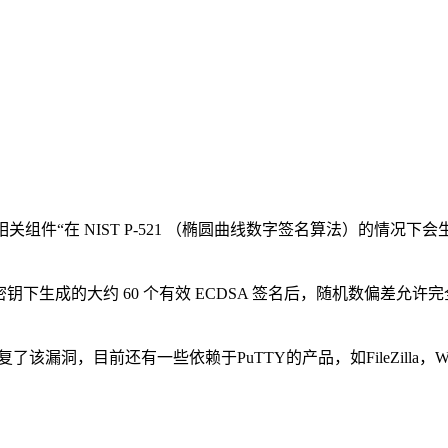
组件“在 NIST P-521 （椭圆曲线数字签名算法）的情况下会
下生成的大约 60 个有效 ECDSA 签名后，随机数偏差允许完全
该漏洞，目前还有一些依赖于PuTTY的产品，如FileZilla，WinSCP