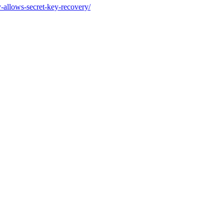
y-allows-secret-key-recovery/